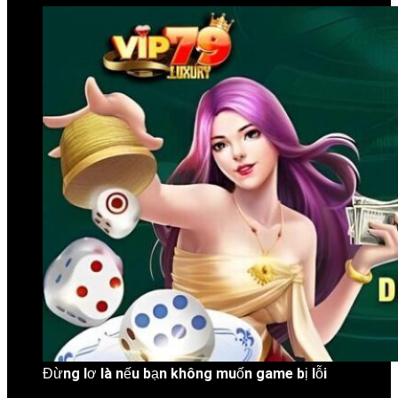
Đừng lơ là nếu bạn không muốn game bị lỗi