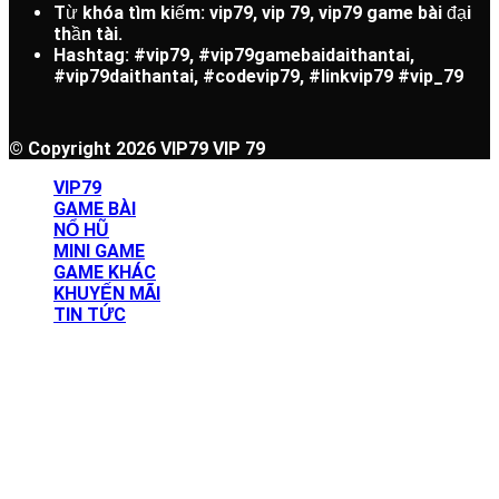
Từ khóa tìm kiếm: vip79, vip 79, vip79 game bài đại
thần tài.
Hashtag: #vip79, #
vip79gamebaidaithantai,
#vip79daithantai, #codevip79, #linkvip79 #vip_79
© Copyright 2026 VIP79 VIP 79
VIP79
GAME BÀI
NỔ HŨ
MINI GAME
GAME KHÁC
KHUYẾN MÃI
TIN TỨC