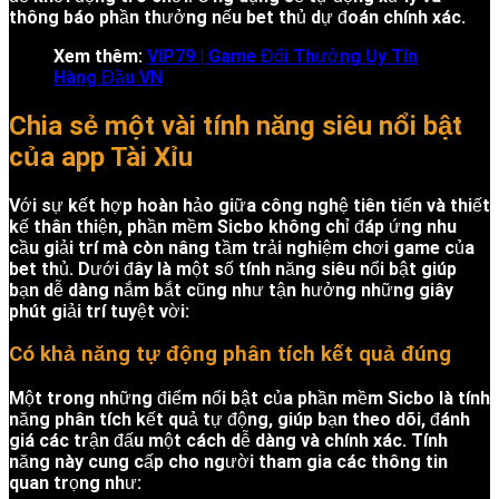
thông báo phần thưởng nếu bet thủ dự đoán chính xác.
Xem thêm:
VIP79 | Game Đổi Thưởng Uy Tín
Hàng Đầu VN
Chia sẻ một vài tính năng siêu nổi bật
của app Tài Xỉu
Với sự kết hợp hoàn hảo giữa công nghệ tiên tiến và thiết
kế thân thiện, phần mềm Sicbo không chỉ đáp ứng nhu
cầu giải trí mà còn nâng tầm trải nghiệm chơi game của
bet thủ. Dưới đây là một số tính năng siêu nổi bật giúp
bạn dễ dàng nắm bắt cũng như tận hưởng những giây
phút giải trí tuyệt vời:
Có khả năng tự động phân tích kết quả đúng
Một trong những điểm nổi bật của phần mềm Sicbo là tính
năng phân tích kết quả tự động, giúp bạn theo dõi, đánh
giá các trận đấu một cách dễ dàng và chính xác. Tính
năng này cung cấp cho người tham gia các thông tin
quan trọng như: