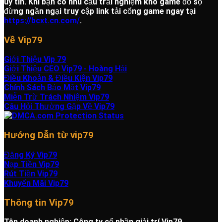
uy tín. Khi bạn có nhu cầu trải nghiệm kho game đồ sộ
đừng ngần ngại truy cập link tải cổng game ngay tại
https://bcxt.cn.com/
.
Về Vip79
Giới Thiệu Vip 79
Giới Thiệu CEO Vip79 - Hoàng Hải
Điều Khoản & Điều Kiện Vip79
Chính Sách Bảo Mật Vip79
Miễn Trừ Trách Nhiệm Vip79
Câu Hỏi Thường Gặp Về Vip79
Hướng Dẫn từ vip79
Đăng Ký Vip79
Nạp Tiền Vip79
Rút Tiền Vip79
Khuyến Mãi Vip79
Thông tin Vip79
Tên doanh nghiệp: Công ty cổ phần giải trí Vip79