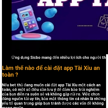
Ứng dụng Sicbo mang đến nhiều lợi ích cho người th
Làm thế nào để cài đặt app Tài Xỉu an
toàn ?
Nếu bet thủ đang muốn cài đặt
app Tài Xỉu
một cách an
toàn, có một số điều cần lưu ý để đảm bảo trải nghiệm
của bạn diễn ra suôn sẻ và không gặp rủi ro. Việc chọn
đúng nguồn tải uy tín, bảo mật thông tin cá nhân là những
yếu tố quan trọng giúp bạn tránh được các vấn đề không
mong muốn.