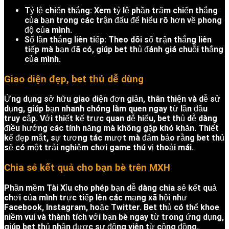
Tỷ lệ chiến thắng: Xem tỷ lệ phần trăm chiến thắng
của bạn trong các trận đấu để hiểu rõ hơn về phong
độ của mình.
Số lần thắng liên tiếp: Theo dõi số trận thắng liên
tiếp mà bạn đã có, giúp bet thủ đánh giá chuỗi thắng
của mình.
Giao diện đẹp, bet thủ dễ dùng
Ứng dụng sở hữu giao diện đơn giản, thân thiện và dễ sử
dụng, giúp bạn nhanh chóng làm quen ngay từ lần đầu
truy cập. Với thiết kế trực quan dễ hiểu, bet thủ dễ dàng
điều hướng các tính năng mà không gặp khó khăn. Thiết
kế đẹp mắt, sự tương tác mượt mà đảm bảo rằng bet thủ
sẽ có một trải nghiệm chơi game thú vị thoải mái.
Chia sẻ kết quả cho bạn bè trên MXH
Phần mềm Tài Xỉu cho phép bạn dễ dàng chia sẻ kết quả
chơi của mình trực tiếp lên các mạng xã hội như
Facebook, Instagram, hoặc Twitter. Bet thủ có thể khoe
niềm vui và thành tích với bạn bè ngay từ trong ứng dụng,
giúp bet thủ nhận được sự động viên từ cộng đồng.