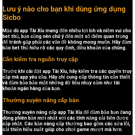
Lưu ý nào cho bạn khi dùng ứng dụng
Sicbo
Mặc dù
app Tài Xỉu
mang đến nhiều lợi ích và niềm vui cho
bet thủ, bạn cũng nên chú ý đến một số điểm quan trọng
để tránh gặp phải các vấn đề không mong muốn. Hãy đảm
bảo bet thủ hiểu rõ các quy định, điều khoản của chúng.
Cần kiểm tra nguồn truy cập
Trước khi cài đặt
app Tài Xỉu
, hãy kiểm tra các quyền truy
cập mà app yêu cầu. Hãy chỉ cung cấp thông tin cần thiết
và đảm bảo bảo mật những dữ liệu nhạy cảm như tài
khoản ngân hàng của bạn.
Thường xuyên nâng cấp bản
Thường xuyên nâng cấp
app Tài Xỉu
để đảm bảo bạn đang
dùng phiên bản mới nhất với các tính năng cải tiến được
cập nhật. Các bản nâng cấp thường bao gồm các sửa lỗi,
cải thiện hiệu suất giúp cho chơi game mượt mà hơn.