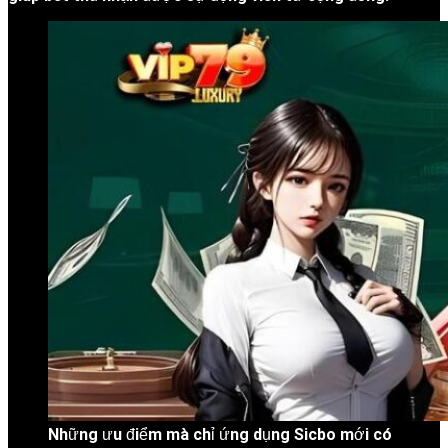
Những ưu điểm mà chỉ ứng dụng Sicbo mới có