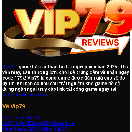
Vip79
- game bài đại thần tài tải ngay phiên bản 2025. Thử
vận may, săn thưởng lớn, chơi dễ trúng đậm và nhận ngay
code 179k!
Vip79 là cổng game được đánh giá cao về độ
uy tín. Khi bạn có nhu cầu trải nghiệm kho game đồ sộ
đừng ngần ngại truy cập link tải cổng game ngay tại
https://bcxt.cn.com/
.
Về Vip79
Giới Thiệu Vip 79
Giới Thiệu CEO Vip79 - Hoàng Hải
Điều Khoản & Điều Kiện Vip79