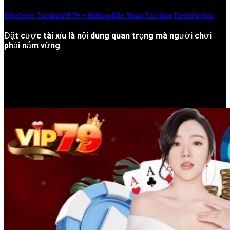
Đặt Cược Tài Xỉu VIP79 – Hướng Dẫn Thao Tác Đầu Tư Hiệu Quả
Đặt cược tài xỉu là nội dung quan trọng mà người chơi
phải nắm vững