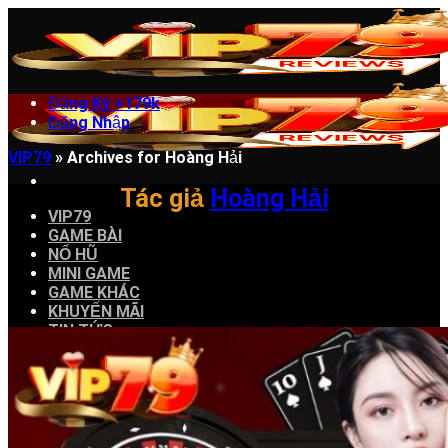
Chuyển
đến
nội
dung
Đăng Ký +179k
Đăng Nhập
VIP79
»
Archives for Hoàng Hải
Tác giả
Hoàng Hải
VIP79
GAME BÀI
NỔ HŨ
MINI GAME
GAME KHÁC
KHUYẾN MÃI
TIN TỨC
Đăng Ký +179k
Đăng Nhập