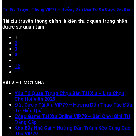
Tài Xỉu Truyền Thống VIP79 – Hướng Dẫn Đầu Tư Cá Cược Bất Bại
Tài xỉu truyền thống chính là kiến thức quan trọng nhận
được sự quan tâm
1
2
3
4
…
12
BÀI VIẾT MỚI NHẤT
Yếu Tố Quan Trọng Chọn Bàn Tài Xỉu – Lựa Chọn
Cho Hội Viên 2025
Đặt Cược Tài Xỉu VIP79 – Hướng Dẫn Thao Tác Đầu
Tư Hiệu Quả
Cổng Game Tài Xỉu Online VIP79 – Sân Chơi Giải Trí
Đẳng Cấp
Kèo Bẫy Nhà Cái – Hướng Dẫn Tránh Kèo Cùng Cao
Thủ VIP79