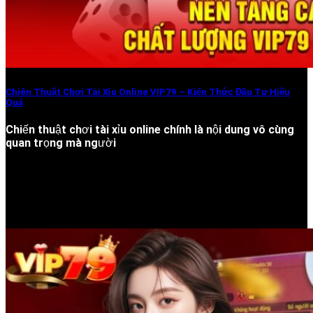
Chiên Thuật Chơi Tài Xỉu Online VIP79 – Kiến Thức Đầu Tư Hiệu
Quả
Chiến thuật chơi tài xỉu online chính là nội dung vô cùng
quan trọng mà người