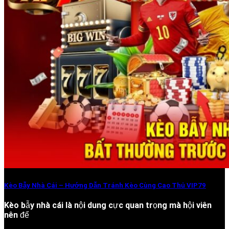
Kèo Bẫy Nhà Cái – Hướng Dẫn Tránh Kèo Cùng Cao Thủ VIP79
Kèo bẫy nhà cái là nội dung cực quan trọng mà hội viên
nên để