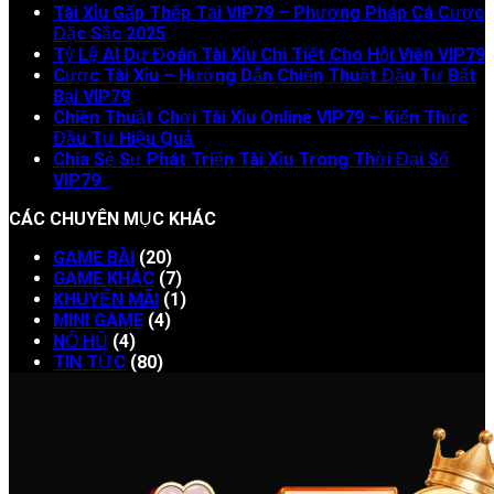
Tài Xỉu Gấp Thếp Tại VIP79 – Phương Pháp Cá Cược
Đặc Sắc 2025
Tỷ Lệ AI Dự Đoán Tài Xỉu Chi Tiết Cho Hội Viên VIP79
Cược Tài Xỉu – Hướng Dẫn Chiến Thuật Đầu Tư Bất
Bại VIP79
Chiên Thuật Chơi Tài Xỉu Online VIP79 – Kiến Thức
Đầu Tư Hiệu Quả
Chia Sẻ Sự Phát Triển Tài Xỉu Trong Thời Đại Số
VIP79
CÁC CHUYÊN MỤC KHÁC
GAME BÀI
(20)
GAME KHÁC
(7)
KHUYẾN MÃI
(1)
MINI GAME
(4)
NỔ HŨ
(4)
TIN TỨC
(80)