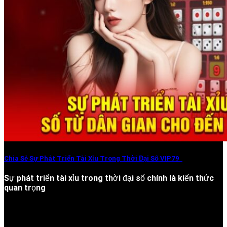
Chia Sẻ Sự Phát Triển Tài Xỉu Trong Thời Đại Số VIP79
Sự phát triển tài xỉu trong thời đại số chính là kiến thức
quan trọng