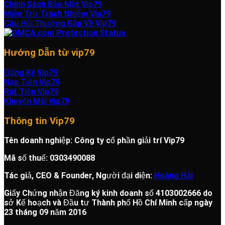
Chính Sách Bảo Mật Vip79
Miễn Trừ Trách Nhiệm Vip79
Câu Hỏi Thường Gặp Về Vip79
Hướng Dẫn từ vip79
Đăng Ký Vip79
Nạp Tiền Vip79
Rút Tiền Vip79
Khuyến Mãi Vip79
Thông tin Vip79
Tên doanh nghiệp: Công ty cổ phần giải trí Vip79
Mã số thuế: 0303490088
Tác giả, CEO & Founder, Người đại diện:
Hoàng Hải
Giấy Chứng nhận Đăng ký kinh doanh số 4103002666 do
sở Kế hoạch và Đầu tư Thành phố Hồ Chí Minh cấp ngày
23 tháng 09 năm 2016