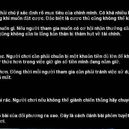
hải chú ý xác định rõ mục tiêu của chính mình. Có khá nhiều
g khi muốn đặt cược. Đặc biệt là cược thủ cũng không thể k
n muốn gì. Nếu người tham gia muốn có cơ hội nhận thưởng cần
ũng không cần lo lắng bản thân bị thâm hụt về tài chính.
bạc. Người chơi cần phải chuẩn bị một khoản tiền đủ lớn để k
ý thức hơn trong việc giữ gìn số tiền mình đang nắm giữ.
n hơn. Đồng thời mỗi người tham gia cần phải tránh việc sử 
đã mất.
i rác. Người chơi nếu không thể giành chiến thắng hãy chuyể
 rõ bài của đối phương ra sao. Đây là cách đánh bài phỏm tuy
ơi.