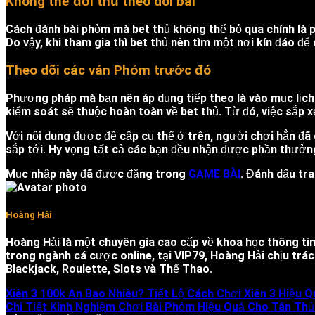
Không thể đối thủ theo dõi bài
Cách đánh bài phỏm mà bet thủ không thể bỏ qua chính là ph
Do vậy, khi tham gia thì bet thủ nên tìm một nơi kín đáo để
Theo dõi các ván Phỏm trước đó
Phương pháp mà bạn nên áp dụng tiếp theo là vào mục lịch 
kiểm soát sẽ thuộc hoàn toàn về bet thủ. Từ đó, việc sắp 
Với nội dung được đề cập cụ thể ở trên, người chơi hẳn đ
sắp tới. Hy vọng tất cả các bạn đều nhận được phần thưở
Mục nhập này đã được đăng trong
GAME BÀI
. Đánh dấu tr
Hoàng Hải
Hoàng Hải là một chuyên gia cao cấp về khoa học thông tin
trong ngành cá cược online, tại VIP79, Hoàng Hải chịu trá
Blackjack, Roulette, Slots và Thể Thao.
Xiên 3 100k An Bao Nhiêu? Tiết Lộ Cách Chơi Xiên 3 Hiệu Q
Chi Tiết Kinh Nghiệm Chơi Bài Phỏm Hiệu Quả Cho Tân Th