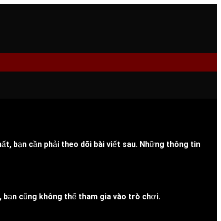
t, bạn cần phải theo dõi bài viết sau. Những thông tin
h, bạn cũng không thể tham gia vào trò chơi.