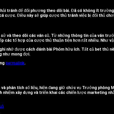
ải tránh để đối phương theo dõi bài. Đã có không ít trường 
 cá cược. Điều này sẽ giúp cược thủ tránh việc bị đối thủ chơ
sử và theo dõi các ván cũ. Từ những thông tin của ván trướ
xếp các tổ hợp của cược thủ thuận tiện hơn rất nhiều. Như v
ã ghi nhớ được
cách đánh bài Phỏm
hữu ích. Tất cả bet thủ n
ng như mong đợi.
ang
permalink
.
 và phân tích số liệu, hiện đang giữ chức vụ Trưởng phòng 
ch nhiệm xây dựng và triển khai các chiến lược marketing n
uả
ủ