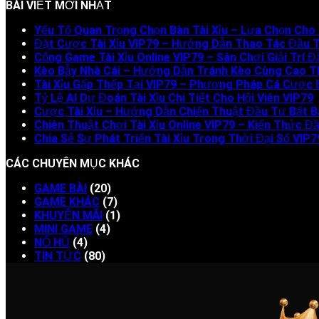
BÀI VIẾT MỚI NHẤT
Yếu Tố Quan Trọng Chọn Bàn Tài Xỉu – Lựa Chọn Cho 
Đặt Cược Tài Xỉu VIP79 – Hướng Dẫn Thao Tác Đầu 
Cổng Game Tài Xỉu Online VIP79 – Sân Chơi Giải Trí 
Kèo Bẫy Nhà Cái – Hướng Dẫn Tránh Kèo Cùng Cao T
Tài Xỉu Gấp Thếp Tại VIP79 – Phương Pháp Cá Cược 
Tỷ Lệ AI Dự Đoán Tài Xỉu Chi Tiết Cho Hội Viên VIP79
Cược Tài Xỉu – Hướng Dẫn Chiến Thuật Đầu Tư Bất B
Chiên Thuật Chơi Tài Xỉu Online VIP79 – Kiến Thức Đ
Chia Sẻ Sự Phát Triển Tài Xỉu Trong Thời Đại Số VIP
CÁC CHUYÊN MỤC KHÁC
GAME BÀI
(20)
GAME KHÁC
(7)
KHUYẾN MÃI
(1)
MINI GAME
(4)
NỔ HŨ
(4)
TIN TỨC
(80)