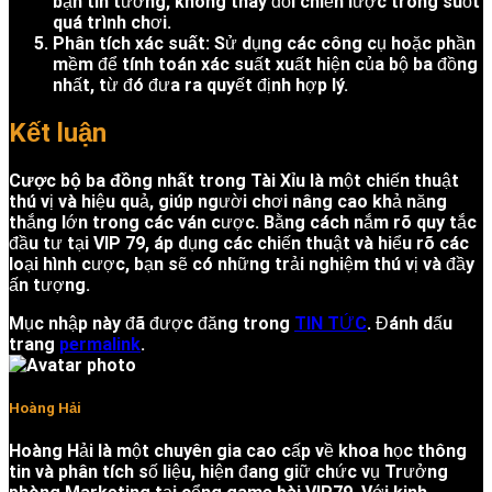
bạn tin tưởng, không thay đổi chiến lược trong suốt
quá trình chơi.
Phân tích xác suất
: Sử dụng các công cụ hoặc phần
mềm để tính toán xác suất xuất hiện của bộ ba đồng
nhất, từ đó đưa ra quyết định hợp lý.
Kết luận
Cược bộ ba đồng nhất trong Tài Xỉu
là một chiến thuật
thú vị và hiệu quả, giúp người chơi nâng cao khả năng
thắng lớn trong các ván cược. Bằng cách nắm rõ quy tắc
đầu tư tại
VIP 79
, áp dụng các chiến thuật và hiểu rõ các
loại hình cược, bạn sẽ có những trải nghiệm thú vị và đầy
ấn tượng.
Mục nhập này đã được đăng trong
TIN TỨC
. Đánh dấu
trang
permalink
.
Hoàng Hải
Hoàng Hải là một chuyên gia cao cấp về khoa học thông
tin và phân tích số liệu, hiện đang giữ chức vụ Trưởng