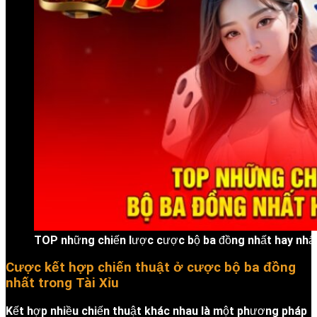
TOP những chiến lược cược bộ ba đồng nhất hay nhấ
Cược kết hợp chiến thuật ở cược bộ ba đồng
nhất trong Tài Xỉu
Kết hợp nhiều chiến thuật khác nhau là một phương pháp