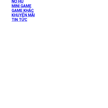
NỔ HŨ
MINI GAME
GAME KHÁC
KHUYẾN MÃI
TIN TỨC