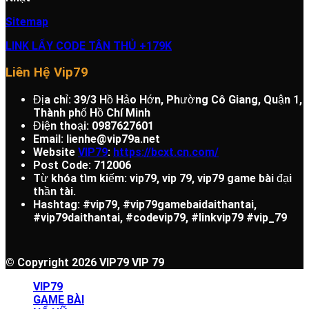
Sitemap
LINK LẤY CODE TÂN THỦ +179K
Liên Hệ Vip79
Địa chỉ:
39/3
Hồ Hảo Hớn, Phường Cô Giang, Quận 1,
Thành phố Hồ Chí Minh
Điện thoại: 0987627601
Email: lienhe@vip79a.net
Website
VIP79
:
https://bcxt.cn.com/
Post Code: 712006
Từ khóa tìm kiếm: vip79, vip 79, vip79 game bài đại
thần tài.
Hashtag: #vip79, #
vip79gamebaidaithantai,
#vip79daithantai, #codevip79, #linkvip79 #vip_79
© Copyright 2026 VIP79 VIP 79
VIP79
GAME BÀI