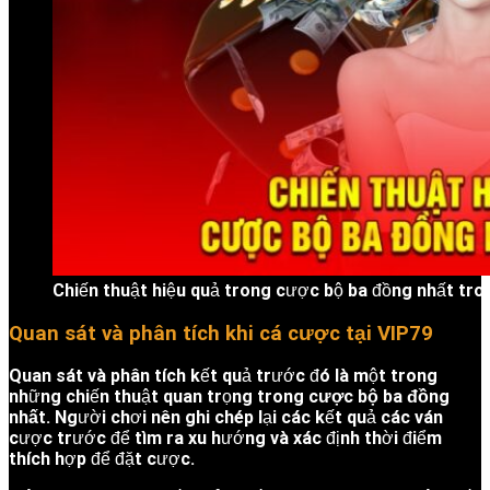
Chiến thuật hiệu quả trong cược bộ ba đồng nhất tron
Quan sát và phân tích khi cá cược tại VIP79
Quan sát và phân tích kết quả trước đó là một trong
những chiến thuật quan trọng trong
cược bộ ba đồng
nhất
. Người chơi nên ghi chép lại các kết quả các ván
cược trước để tìm ra xu hướng và xác định thời điểm
thích hợp để đặt cược.