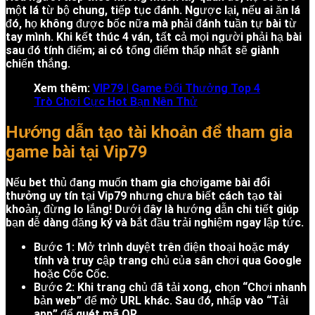
một lá từ bộ chung, tiếp tục đánh. Ngược lại, nếu ai ăn lá
đó, họ không được bốc nữa mà phải đánh tuần tự bài từ
tay mình. Khi kết thúc 4 ván, tất cả mọi người phải hạ bài
sau đó tính điểm; ai có tổng điểm thấp nhất sẽ giành
chiến thắng.
Xem thêm:
VIP79 | Game Đổi Thưởng Top 4
Trò Chơi Cực Hot Bạn Nên Thử
Hướng dẫn tạo tài khoản để tham gia
game bài tại Vip79
Nếu bet thủ đang muốn tham gia chơi
game bài đổi
thưởng uy tín
tại
Vip79
nhưng chưa biết cách tạo tài
khoản, đừng lo lắng! Dưới đây là hướng dẫn chi tiết giúp
bạn dễ dàng đăng ký và bắt đầu trải nghiệm ngay lập tức.
Bước 1: Mở trình duyệt trên điện thoại hoặc máy
tính và truy cập trang chủ của sân chơi qua Google
hoặc Cốc Cốc.
Bước 2: Khi trang chủ đã tải xong, chọn “Chơi nhanh
bản web” để mở URL khác. Sau đó, nhấp vào “Tải
app” để quét mã QR.