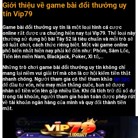
Giới thiệu về game bài đổi thưởng uy
tín Vip79
Game bài đổi thưởng uy tín
là một loại hình cá cược
online rất được ưa chuộng hiện nay tại
Vip79
. Thể loại này
thường sử dụng bộ bài Tây 52 lá tiêu chuẩn và mỗi trò sẽ
có luật chơi, cách thức riêng biệt. Một vài game online
phổ biến nhất hiện nay phải kể đến như: Phỏm, Sâm Lốc,
Tiến lên miền Nam, Blackjack, Poker, Xì tố,…
Những trò chơi
game bài đổi thưởng uy tín
không chỉ
mang lại niềm vui giải trí mà còn là cơ hội kiếm tiền thật
nhanh chóng. Người tham gia có thể tham khảo
tin tức
để đầu tư vốn, nếu may mắn thắng cuộc, bạn sẽ được
nhân số tiền vốn lên gấp nhiều lần. Khi đã tích trữ đủ số dư
trong tài khoản, người tham gia hoàn toàn được phép rút
về tài khoản ngân hàng của mình và quy đổi thành tiền
mặt.