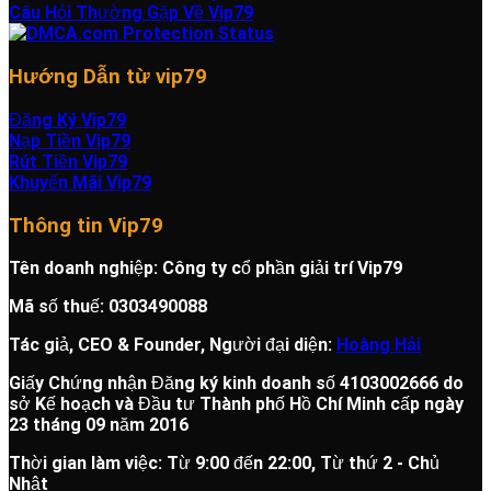
Câu Hỏi Thường Gặp Về Vip79
Hướng Dẫn từ vip79
Đăng Ký Vip79
Nạp Tiền Vip79
Rút Tiền Vip79
Khuyến Mãi Vip79
Thông tin Vip79
Tên doanh nghiệp: Công ty cổ phần giải trí Vip79
Mã số thuế: 0303490088
Tác giả, CEO & Founder, Người đại diện:
Hoàng Hải
Giấy Chứng nhận Đăng ký kinh doanh số 4103002666 do
sở Kế hoạch và Đầu tư Thành phố Hồ Chí Minh cấp ngày
23 tháng 09 năm 2016
Thời gian làm việc: Từ 9:00 đến 22:00, Từ thứ 2 - Chủ
Nhật