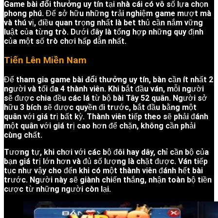
Game bài đổi thưởng uy tín
tại nhà cái có vô số lựa chọn
phong phú. Để sở hữu những trải nghiệm game mượt mà
và thú vị, điều quan trọng nhất là bet thủ cần nắm vững
luật của từng trò. Dưới đây là tổng hợp những quy định
của một số trò chơi hấp dẫn nhất.
Tiến Lên Miền Nam
Để tham gia
game bài đổi thưởng uy tín
, bàn cần ít nhất 2
người và tối đa 4 thành viên. Khi bắt đầu ván, mỗi người
sẽ được chia đều các lá từ bộ bài Tây 52 quân. Người sở
hữu 3 bích sẽ được quyền đi trước, bắt đầu bằng một
quân với giá trị bất kỳ. Thành viên tiếp theo sẽ phải đánh
một quân với giá trị cao hơn để chặn, không cần phải
cùng chất.
Tương tự, khi chơi với các bộ đôi hay dây, chỉ cần bộ của
bạn giá trị lớn hơn và đủ số lượng là chặt được. Ván tiếp
tục như vậy cho đến khi có một thành viên đánh hết bài
trước. Người này sẽ giành chiến thắng, nhận toàn bộ tiền
cược từ những người còn lại.