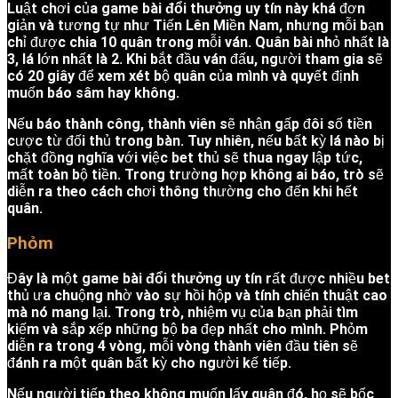
Luật chơi của
game bài đổi thưởng uy tín
này khá đơn
giản và tương tự như Tiến Lên Miền Nam, nhưng mỗi bạn
chỉ được chia 10 quân trong mỗi ván. Quân bài nhỏ nhất là
3, lá lớn nhất là 2. Khi bắt đầu ván đấu, người tham gia sẽ
có 20 giây để xem xét bộ quân của mình và quyết định
muốn báo sâm hay không.
Nếu báo thành công, thành viên sẽ nhận gấp đôi số tiền
cược từ đối thủ trong bàn. Tuy nhiên, nếu bất kỳ lá nào bị
chặt đồng nghĩa với việc bet thủ sẽ thua ngay lập tức,
mất toàn bộ tiền. Trong trường hợp không ai báo, trò sẽ
diễn ra theo cách chơi thông thường cho đến khi hết
quân.
Phỏm
Đây là một
game bài đổi thưởng uy tín
rất được nhiều bet
thủ ưa chuộng nhờ vào sự hồi hộp và tính chiến thuật cao
mà nó mang lại. Trong trò, nhiệm vụ của bạn phải tìm
kiếm và sắp xếp những bộ ba đẹp nhất cho mình. Phỏm
diễn ra trong 4 vòng, mỗi vòng thành viên đầu tiên sẽ
đánh ra một quân bất kỳ cho người kế tiếp.
Nếu người tiếp theo không muốn lấy quân đó, họ sẽ bốc