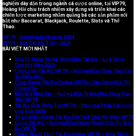
nghiệm dày dặn trong ngành cá cược online, tại VIP79,
Hoàng Hải chịu trách nhiệm xây dựng và triển khai các
chiến lược marketing nhằm quảng bá các sản phẩm nổi
bật như Baccarat, Blackjack, Roulette, Slots và Thể
Thao.
VIP79 | Gamebaidoithuong 2024
VIP79 | App Tài Xỉu T10 – 2024
BÀI VIẾT MỚI NHẤT
Yếu Tố Quan Trọng Chọn Bàn Tài Xỉu – Lựa Chọn
Cho Hội Viên 2025
Đặt Cược Tài Xỉu VIP79 – Hướng Dẫn Thao Tác Đầu
Tư Hiệu Quả
Cổng Game Tài Xỉu Online VIP79 – Sân Chơi Giải Trí
Đẳng Cấp
Kèo Bẫy Nhà Cái – Hướng Dẫn Tránh Kèo Cùng Cao
Thủ VIP79
Tài Xỉu Gấp Thếp Tại VIP79 – Phương Pháp Cá Cược
Đặc Sắc 2025
Tỷ Lệ AI Dự Đoán Tài Xỉu Chi Tiết Cho Hội Viên VIP79
Cược Tài Xỉu – Hướng Dẫn Chiến Thuật Đầu Tư Bất
Bại VIP79
Chiên Thuật Chơi Tài Xỉu Online VIP79 – Kiến Thức