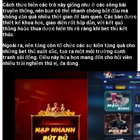
Cách thực hiện các trò này giống như ở các sòng bài
truyền thống, nên bạn có thể nhanh chóng bắt đầu mà
không cần quá nhiều thời gian để làm quen. Các bàn được
thiết kế khoa học, giao diện rất hấp dẫn, với kết quả
thắng hoặc thua được hiển thị rõ ràng khi bet thủ kết
thúc.
Ngoài ra, nền tảng còn tổ chức các sự kiện tặng quà cho
những bet thủ xuất sắc, tạo ra một môi trường cạnh
tranh sôi động. Điều này hứa hẹn mang đến cho hội viên
nhiều trải nghiệm thú vị, đa dạng.