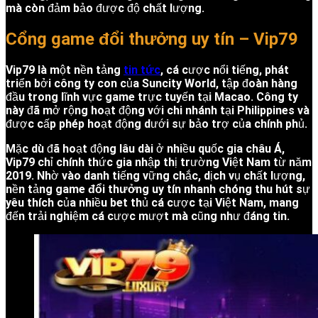
mà còn đảm bảo được độ chất lượng.
Cổng game đổi thưởng uy tín – Vip79
Vip79
là một nền tảng
tin tức
, cá cược nổi tiếng, phát
triển bởi công ty con của Suncity World, tập đoàn hàng
đầu trong lĩnh vực game trực tuyến tại Macao. Công ty
này đã mở rộng hoạt động với chi nhánh tại Philippines và
được cấp phép hoạt động dưới sự bảo trợ của chính phủ.
Mặc dù đã hoạt động lâu dài ở nhiều quốc gia châu Á,
Vip79
chỉ chính thức gia nhập thị trường Việt Nam từ năm
2019. Nhờ vào danh tiếng vững chắc, dịch vụ chất lượng,
nền tảng
game đổi thưởng uy tín
nhanh chóng thu hút sự
yêu thích của nhiều bet thủ cá cược tại Việt Nam, mang
đến trải nghiệm cá cược mượt mà cũng như đáng tin.