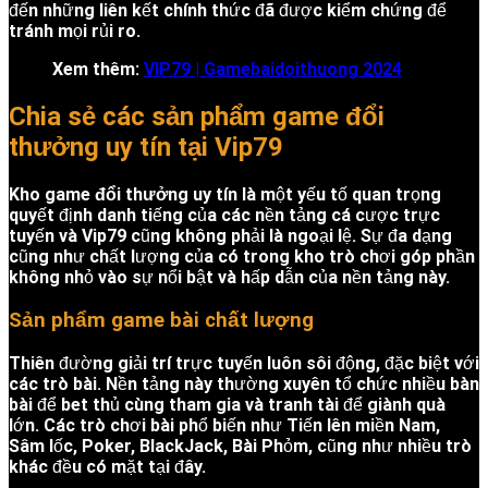
đến những liên kết chính thức đã được kiểm chứng để
tránh mọi rủi ro.
Xem thêm:
VIP79 | Gamebaidoithuong 2024
Chia sẻ các sản phẩm game đổi
thưởng uy tín tại Vip79
Kho
game đổi thưởng uy tín
là một yếu tố quan trọng
quyết định danh tiếng của các nền tảng cá cược trực
tuyến và
Vip79
cũng không phải là ngoại lệ. Sự đa dạng
cũng như chất lượng của có trong kho trò chơi góp phần
không nhỏ vào sự nổi bật và hấp dẫn của nền tảng này.
Sản phẩm game bài chất lượng
Thiên đường giải trí trực tuyến luôn sôi động, đặc biệt với
các trò bài. Nền tảng này thường xuyên tổ chức nhiều bàn
bài để bet thủ cùng tham gia và tranh tài để giành quà
lớn. Các trò chơi bài phổ biến như Tiến lên miền Nam,
Sâm lốc, Poker, BlackJack, Bài Phỏm, cũng như nhiều trò
khác đều có mặt tại đây.