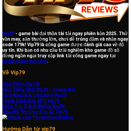
Vip79
- game bài đại thần tài tải ngay phiên bản 2025. Thử
vận may, săn thưởng lớn, chơi dễ trúng đậm và nhận ngay
code 179k!
Vip79 là cổng game được đánh giá cao về độ
uy tín. Khi bạn có nhu cầu trải nghiệm kho game đồ sộ
đừng ngần ngại truy cập link tải cổng game ngay tại
https://bcxt.cn.com/
.
Về Vip79
Giới Thiệu Vip 79
Giới Thiệu CEO Vip79 - Hoàng Hải
Điều Khoản & Điều Kiện Vip79
Chính Sách Bảo Mật Vip79
Miễn Trừ Trách Nhiệm Vip79
Câu Hỏi Thường Gặp Về Vip79
Hướng Dẫn từ vip79