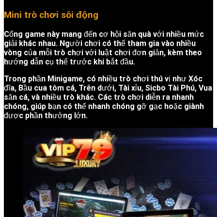
Mini trò chơi sôi động
Cổng game này mang đến cơ hội săn quà với nhiều mức
giải khác nhau. Người chơi có thể tham gia vào nhiều
vòng của mỗi trò chơi với luật chơi đơn giản, kèm theo
hướng dẫn cụ thể trước khi bắt đầu.
Trong phần Minigame, có nhiều trò chơi thú vị như Xóc
đĩa, Bầu cua tôm cá, Trên dưới, Tài xỉu, Sicbo Tài Phú, Vua
săn cá, và nhiều trò khác. Các trò chơi diễn ra nhanh
chóng, giúp bạn có thể nhanh chóng gỡ gạc hoặc giành
được phần thưởng lớn.