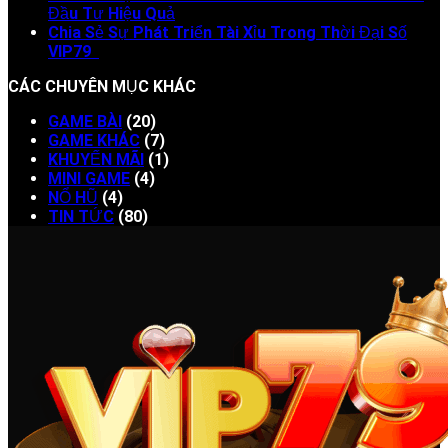
Đầu Tư Hiệu Quả
Chia Sẻ Sự Phát Triển Tài Xỉu Trong Thời Đại Số
VIP79
CÁC CHUYÊN MỤC KHÁC
GAME BÀI
(20)
GAME KHÁC
(7)
KHUYẾN MÃI
(1)
MINI GAME
(4)
NỔ HŨ
(4)
TIN TỨC
(80)