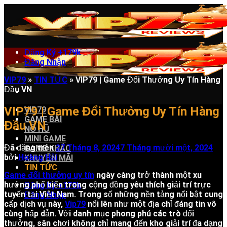
Chuyển
đến
nội
dung
Đăng Ký +179k
Đăng Nhập
VIP79
»
TIN TỨC
»
VIP79 | Game Đổi Thưởng Uy Tín Hàng
Đầu VN
VIP79 | Game Đổi Thưởng Uy Tín Hàng
VIP79
GAME BÀI
Đầu VN
NỔ HŨ
MINI GAME
Đã đăng trên
27 Tháng 8, 2024
7 Tháng mười một, 2024
GAME KHÁC
bởi
Hoàng Hải
KHUYẾN MÃI
TIN TỨC
Game đổi thưởng uy tín
ngày càng trở thành một xu
hướng phổ biến trong cộng đồng yêu thích giải trí trực
Đăng Ký +179k
tuyến tại Việt Nam. Trong số những nền tảng nổi bật cung
Đăng Nhập
cấp dịch vụ này,
Vip79
nổi lên như một địa chỉ đáng tin vô
cùng hấp dẫn. Với danh mục phong phú các trò đổi
thưởng, sân chơi không chỉ mang đến kho giải trí đa dạng