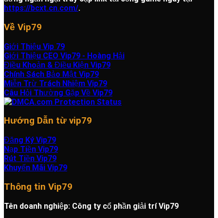
https://bcxt.cn.com/
.
Về Vip79
Giới Thiệu Vip 79
Giới Thiệu CEO Vip79 - Hoàng Hải
Điều Khoản & Điều Kiện Vip79
Chính Sách Bảo Mật Vip79
Miễn Trừ Trách Nhiệm Vip79
Câu Hỏi Thường Gặp Về Vip79
Hướng Dẫn từ vip79
Đăng Ký Vip79
Nạp Tiền Vip79
Rút Tiền Vip79
Khuyến Mãi Vip79
Thông tin Vip79
Tên doanh nghiệp: Công ty cổ phần giải trí Vip79