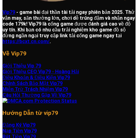
Vip79
- game bài đại thần tài tải ngay phiên bản 2025. Thử
vận may, săn thưởng lớn, chơi dễ trúng đậm và nhận ngay
code 179k!
Vip79 là cổng game được đánh giá cao về độ
uy tín. Khi bạn có nhu cầu trải nghiệm kho game đồ sộ
đừng ngần ngại truy cập link tải cổng game ngay tại
https://bcxt.cn.com/
.
Về Vip79
Giới Thiệu Vip 79
Giới Thiệu CEO Vip79 - Hoàng Hải
Điều Khoản & Điều Kiện Vip79
Chính Sách Bảo Mật Vip79
Miễn Trừ Trách Nhiệm Vip79
Câu Hỏi Thường Gặp Về Vip79
Hướng Dẫn từ vip79
Đăng Ký Vip79
Nạp Tiền Vip79
Rút Tiền Vip79