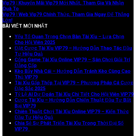
Vip79 | Khuyến Mãi Vip79 Mới Nhất, Tham Gia Và Nhận
Quà To
Vip79 | Web Vip79 Chính Thức, Tham Gia Ngay Để Thắng
Lớn!
BÀI VIẾT MỚI NHẤT
Yếu Tố Quan Trọng Chọn Bàn Tài Xỉu – Lựa Chọn
Cho Hội Viên 2025
Đặt Cược Tài Xỉu VIP79 – Hướng Dẫn Thao Tác Đầu
Tư Hiệu Quả
Cổng Game Tài Xỉu Online VIP79 – Sân Chơi Giải Trí
Đẳng Cấp
Kèo Bẫy Nhà Cái – Hướng Dẫn Tránh Kèo Cùng Cao
Thủ VIP79
Tài Xỉu Gấp Thếp Tại VIP79 – Phương Pháp Cá Cược
Đặc Sắc 2025
Tỷ Lệ AI Dự Đoán Tài Xỉu Chi Tiết Cho Hội Viên VIP79
Cược Tài Xỉu – Hướng Dẫn Chiến Thuật Đầu Tư Bất
Bại VIP79
Chiên Thuật Chơi Tài Xỉu Online VIP79 – Kiến Thức
Đầu Tư Hiệu Quả
Chia Sẻ Sự Phát Triển Tài Xỉu Trong Thời Đại Số
VIP79