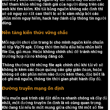
thể tham khảo những đánh giá của người dùng trên các
web khi tìm kiếm. Khi tải bằng nguồn không xác định thì
sẽ có nguy cơ rất cao thiết bị sẽ bị xâm nhập bởi các
phần mềm nguy hiểm, hack hay đánh cắp thông tin người
dùng.
Nền tảng kiến thức vững chắc
Mỗi người chơi cần trang bị cho mình nguồn kiến chuẩn
về tệp
Vip79
apk
. Đồng thời tìm hiểu dấu hiệu nhận biết
file lậu, giả mạo. Hoặc không chính chủ để tránh những
trường hợp rủi ro không đáng có.
Thông thường thì những file apk chính chủ khi tải về sẽ
không bị kèm các đoạn quảng cáo gây gián đoạn, hoặc
không có các phần mềm nào được kèm theo, đặc biệt là
có ghi mã nguồn, thông tin thời gian phát hành đầy đủ.
Đường truyền mạng ổn định
Nếu muốn quá trình cài đặt diễn ra nhanh chóng và đầy đủ
nhất, một đường truyền ổn định là vô cùng quan trọng.
Khi đang tải nếu bị mất mạng giữa chừng thì một số file