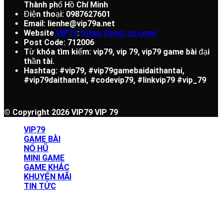
Thành phố Hồ Chí Minh
Điện thoại: 0987627601
Email: lienhe@vip79a.net
Website
VIP79
:
https://bcxt.cn.com/
Post Code: 712006
Từ khóa tìm kiếm: vip79, vip 79, vip79 game bài đại
thần tài.
Hashtag: #vip79, #
vip79gamebaidaithantai,
#vip79daithantai, #codevip79, #linkvip79 #vip_79
© Copyright 2026 VIP79 VIP 79
VIP79
GAME BÀI
NỔ HŨ
MINI GAME
GAME KHÁC
KHUYẾN MÃI
TIN TỨC