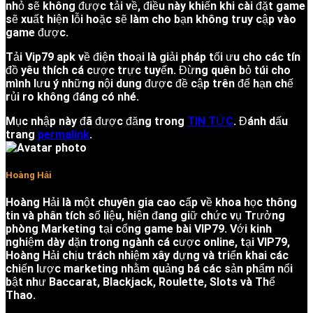
nhỏ sẽ không được tải về, điều này khiến khi cài đặt game
sẽ xuất hiện lỗi hoặc sẽ làm cho bạn không truy cập vào
game được.
Tải
Vip79
apk
về điện thoại là giải pháp tối ưu cho các tín
đồ yêu thích cá cược trực tuyến. Đừng quên bỏ túi cho
mình lưu ý những nội dung được đề cập trên để hạn chế
rủi ro không đáng có nhé.
Mục nhập này đã được đăng trong
TIN TỨC
. Đánh dấu
trang
permalink
.
Hoàng Hải
Hoàng Hải là một chuyên gia cao cấp về khoa học thông
tin và phân tích số liệu, hiện đang giữ chức vụ Trưởng
phòng Marketing tại cổng game bài VIP79. Với kinh
nghiệm dày dặn trong ngành cá cược online, tại VIP79,
Hoàng Hải chịu trách nhiệm xây dựng và triển khai các
chiến lược marketing nhằm quảng bá các sản phẩm nổi
bật như Baccarat, Blackjack, Roulette, Slots và Thể
Thao.