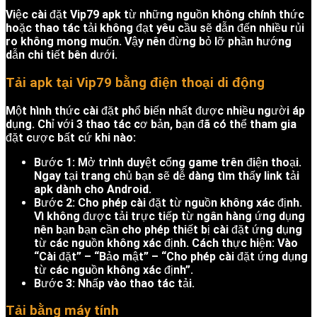
Việc cài đặt
Vip79
apk
từ những nguồn không chính thức
hoặc thao tác tải không đạt yêu cầu sẽ dẫn đến nhiều rủi
ro không mong muốn. Vậy nên đừng bỏ lỡ phần hướng
dẫn chi tiết bên dưới.
Tải apk tại Vip79 bằng điện thoại di động
Một hình thức cài đặt phổ biến nhất được nhiều người áp
dụng. Chỉ với 3 thao tác cơ bản, bạn đã có thể tham gia
đặt cược bất cứ khi nào:
Bước 1: Mở trình duyệt cổng game trên điện thoại.
Ngay tại trang chủ bạn sẽ dễ dàng tìm thấy link tải
apk dành cho Android.
Bước 2: Cho phép cài đặt từ nguồn không xác định.
Vì không được tải trực tiếp từ ngân hàng ứng dụng
nên bạn bạn cần cho phép thiết bị cài đặt ứng dụng
từ các nguồn không xác định. Cách thực hiện: Vào
“Cài đặt” – “Bảo mật” – “Cho phép cài đặt ứng dụng
từ các nguồn không xác định”.
Bước 3: Nhấp vào thao tác tải.
Tải bằng máy tính