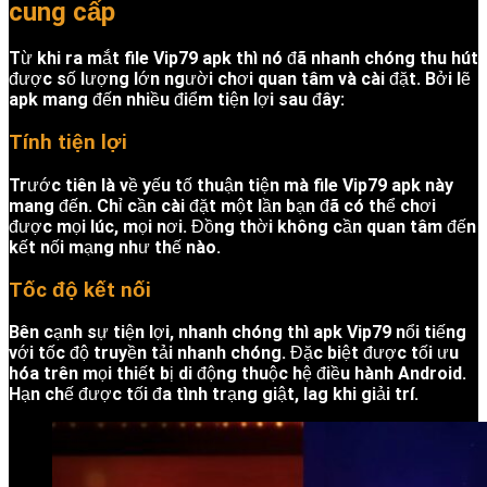
cung cấp
Từ khi ra mắt file
Vip79
apk
thì nó đã nhanh chóng thu hút
được số lượng lớn người chơi quan tâm và cài đặt. Bởi lẽ
apk mang đến nhiều điểm tiện lợi sau đây:
Tính tiện lợi
Trước tiên là về yếu tố thuận tiện mà file
Vip79
apk
này
mang đến. Chỉ cần cài đặt một lần bạn đã có thể chơi
được mọi lúc, mọi nơi. Đồng thời không cần quan tâm đến
kết nối mạng như thế nào.
Tốc độ kết nối
Bên cạnh sự tiện lợi, nhanh chóng thì
apk
Vip79
nổi tiếng
với tốc độ truyền tải nhanh chóng. Đặc biệt được tối ưu
hóa trên mọi thiết bị di động thuộc hệ điều hành Android.
Hạn chế được tối đa tình trạng giật, lag khi giải trí.