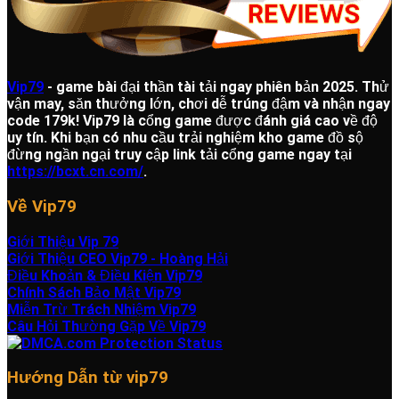
Vip79
- game bài đại thần tài tải ngay phiên bản 2025. Thử
vận may, săn thưởng lớn, chơi dễ trúng đậm và nhận ngay
code 179k!
Vip79 là cổng game được đánh giá cao về độ
uy tín. Khi bạn có nhu cầu trải nghiệm kho game đồ sộ
đừng ngần ngại truy cập link tải cổng game ngay tại
https://bcxt.cn.com/
.
Về Vip79
Giới Thiệu Vip 79
Giới Thiệu CEO Vip79 - Hoàng Hải
Điều Khoản & Điều Kiện Vip79
Chính Sách Bảo Mật Vip79
Miễn Trừ Trách Nhiệm Vip79
Câu Hỏi Thường Gặp Về Vip79
Hướng Dẫn từ vip79