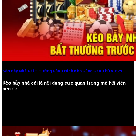
Kèo Bẫy Nhà Cái – Hướng Dẫn Tránh Kèo Cùng Cao Thủ VIP79
Kèo bẫy nhà cái là nội dung cực quan trọng mà hội viên
nên để