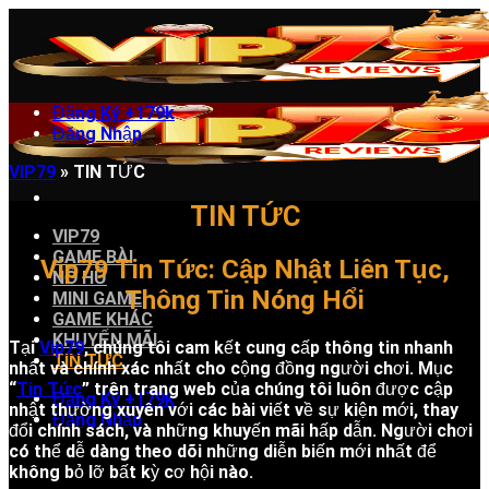
Chuyển
đến
nội
dung
Đăng Ký +179k
Đăng Nhập
VIP79
»
TIN TỨC
TIN TỨC
VIP79
GAME BÀI
Vip79 Tin Tức: Cập Nhật Liên Tục,
NỔ HŨ
Thông Tin Nóng Hổi
MINI GAME
GAME KHÁC
KHUYẾN MÃI
Tại
Vip79
, chúng tôi cam kết cung cấp thông tin nhanh
TIN TỨC
nhất và chính xác nhất cho cộng đồng người chơi. Mục
“
Tin Tức
” trên trang web của chúng tôi luôn được cập
Đăng Ký +179k
nhật thường xuyên với các bài viết về sự kiện mới, thay
Đăng Nhập
đổi chính sách, và những khuyến mãi hấp dẫn. Người chơi
có thể dễ dàng theo dõi những diễn biến mới nhất để
không bỏ lỡ bất kỳ cơ hội nào.