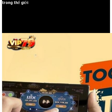
trong thế giới