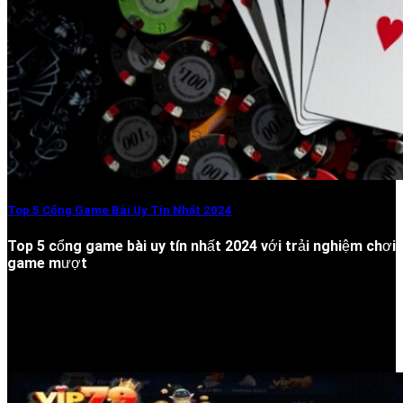
Top 5 Cổng Game Bài Uy Tín Nhất 2024
Top 5 cổng game bài uy tín nhất 2024 với trải nghiệm chơi
game mượt