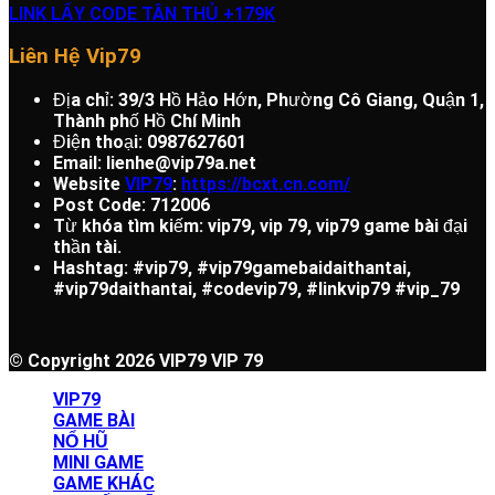
LINK LẤY CODE TÂN THỦ +179K
Liên Hệ Vip79
Địa chỉ:
39/3
Hồ Hảo Hớn, Phường Cô Giang, Quận 1,
Thành phố Hồ Chí Minh
Điện thoại: 0987627601
Email: lienhe@vip79a.net
Website
VIP79
:
https://bcxt.cn.com/
Post Code: 712006
Từ khóa tìm kiếm: vip79, vip 79, vip79 game bài đại
thần tài.
Hashtag: #vip79, #
vip79gamebaidaithantai,
#vip79daithantai, #codevip79, #linkvip79 #vip_79
© Copyright 2026 VIP79 VIP 79
VIP79
GAME BÀI
NỔ HŨ
MINI GAME
GAME KHÁC