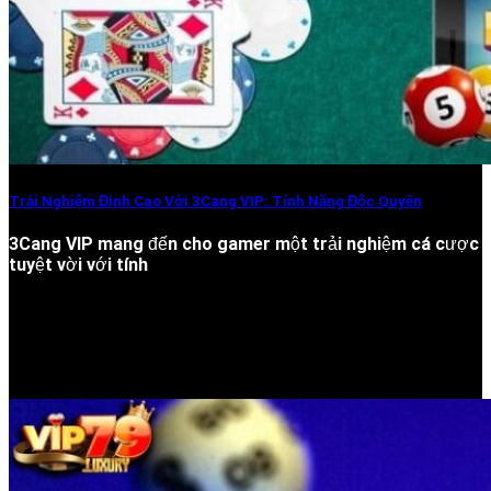
Trải Nghiệm Đỉnh Cao Với 3Cang VIP: Tính Năng Độc Quyền
3Cang VIP mang đến cho gamer một trải nghiệm cá cược
tuyệt vời với tính