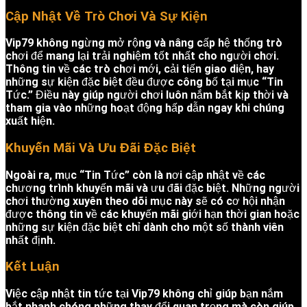
Cập Nhật Về Trò Chơi Và Sự Kiện
Vip79 không ngừng mở rộng và nâng cấp hệ thống trò
chơi để mang lại trải nghiệm tốt nhất cho người chơi.
Thông tin về các trò chơi mới, cải tiến giao diện, hay
những sự kiện đặc biệt đều được công bố tại mục “Tin
Tức.” Điều này giúp người chơi luôn nắm bắt kịp thời và
tham gia vào những hoạt động hấp dẫn ngay khi chúng
xuất hiện.
Khuyến Mãi Và Ưu Đãi Đặc Biệt
Ngoài ra, mục “Tin Tức” còn là nơi cập nhật về các
chương trình khuyến mãi và ưu đãi đặc biệt. Những người
chơi thường xuyên theo dõi mục này sẽ có cơ hội nhận
được thông tin về các khuyến mãi giới hạn thời gian hoặc
những sự kiện đặc biệt chỉ dành cho một số thành viên
nhất định.
Kết Luận
Việc cập nhật tin tức tại Vip79 không chỉ giúp bạn nắm
bắt nhanh chóng những thay đổi quan trọng mà còn giúp