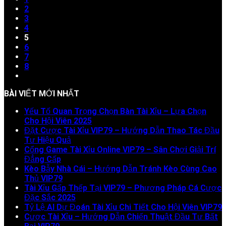
2
3
4
5
6
7
8
BÀI VIẾT MỚI NHẤT
Yếu Tố Quan Trọng Chọn Bàn Tài Xỉu – Lựa Chọn
Cho Hội Viên 2025
Đặt Cược Tài Xỉu VIP79 – Hướng Dẫn Thao Tác Đầu
Tư Hiệu Quả
Cổng Game Tài Xỉu Online VIP79 – Sân Chơi Giải Trí
Đẳng Cấp
Kèo Bẫy Nhà Cái – Hướng Dẫn Tránh Kèo Cùng Cao
Thủ VIP79
Tài Xỉu Gấp Thếp Tại VIP79 – Phương Pháp Cá Cược
Đặc Sắc 2025
Tỷ Lệ AI Dự Đoán Tài Xỉu Chi Tiết Cho Hội Viên VIP79
Cược Tài Xỉu – Hướng Dẫn Chiến Thuật Đầu Tư Bất