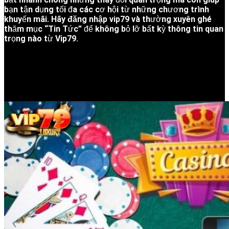
bạn tận dụng tối đa các cơ hội từ những chương trình
khuyến mãi. Hãy
đăng nhập vip79
và thường xuyên ghé
thăm mục “Tin Tức” để không bỏ lỡ bất kỳ thông tin quan
trọng nào từ Vip79.