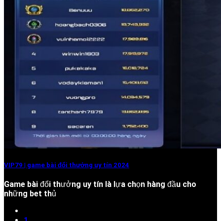
VIP79 | game bài đổi thưởng uy tín 2024
Game bài đổi thưởng uy tín là lựa chọn hàng đầu cho
những bet thủ
1